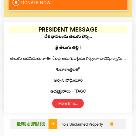
DONATE NOW
PRESIDENT MESSAGE
దేశ భాషలందు తెలుగు లెస్స…
జై తెలుగు తల్లి!!
తెలుగు ఆడపడుచుగా ఈ నేలపై అడుగుపెట్టడం గర్వంగా భావిస్తున్నాను...
శుభాకాంక్షలతో,
అర్చన పొద్దుటూరి
అధ్యక్షురాలు – TAGC
More Info...
Claim Illinois Unclaimed Property
Donations to 